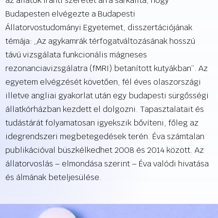
az állatok iránti szeretet arra sarkallta, hogy
Budapesten elvégezte a Budapesti
Állatorvostudományi Egyetemet, disszertációjának
témája: „Az agykamrák térfogatváltozásának hosszú
távú vizsgálata funkcionális mágneses
rezonanciavizsgálatra (fMRI) betanított kutyákban”. Az
egyetem elvégzését követően, fél éves olaszországi
illetve angliai gyakorlat után egy budapesti sürgősségi
állatkórházban kezdett el dolgozni. Tapasztalatait és
tudástárát folyamatosan igyekszik bővíteni, főleg az
idegrendszeri megbetegedések terén. Éva számtalan
publikációval büszkélkedhet 2008 és 2014 között. Az
állatorvoslás – elmondása szerint – Éva valódi hivatása
és álmának beteljesülése.