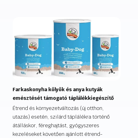
Farkaskonyha kölyök és anya kutyák
emésztését támogató táplálékkiegészítő
Étrend és környezetváltozás (új otthon,
utazás) esetén, szilárd táplálékra történő
átálláskor, féreghajtást, gyógyszeres
kezeléseket követően ajánlott étrend-