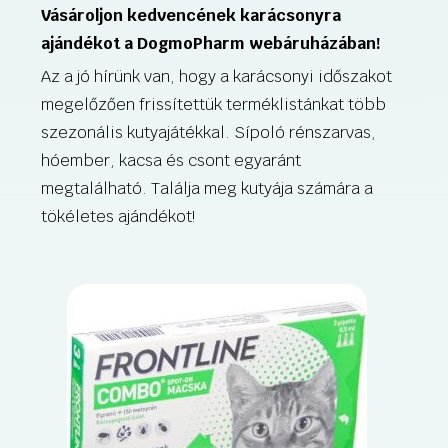
Vásároljon kedvencének karácsonyra
ajándékot a DogmoPharm webáruházában!
Az a jó hírünk van, hogy a karácsonyi időszakot
megelőzően frissítettük terméklistánkat több
szezonális kutyajátékkal. Sípoló rénszarvas,
hóember, kacsa és csont egyaránt
megtalálható. Találja meg kutyája számára a
tökéletes ajándékot!