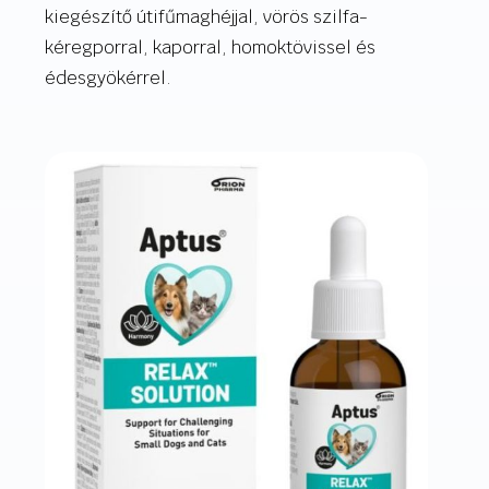
kiegészítő útifűmaghéjjal, vörös szilfa-
kéregporral, kaporral, homoktövissel és
édesgyökérrel.