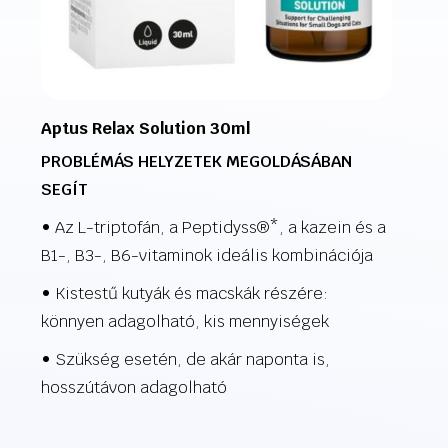
Aptus Relax Solution 30ml
PROBLÉMÁS HELYZETEK MEGOLDÁSÁBAN
SEGÍT
• Az L-triptofán, a Peptidyss®*, a kazein és a
B1-, B3-, B6-vitaminok ideális kombinációja
• Kistestű kutyák és macskák részére:
könnyen adagolható, kis mennyiségek
• Szükség esetén, de akár naponta is,
hosszútávon adagolható