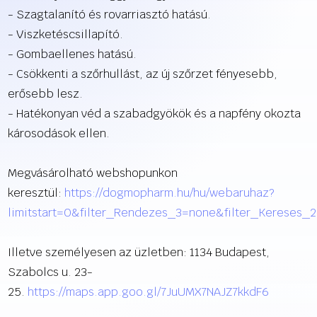
- Szagtalanító és rovarriasztó hatású.
- Viszketéscsillapító.
- Gombaellenes hatású.
- Csökkenti a szőrhullást, az új szőrzet fényesebb,
erősebb lesz.
- Hatékonyan véd a szabadgyökök és a napfény okozta
károsodások ellen.
Megvásárolható webshopunkon
keresztül:
https://dogmopharm.hu/hu/webaruhaz?
limitstart=0&filter_Rendezes_3=none&filter_Kereses_
Illetve személyesen az üzletben: 1134 Budapest,
Szabolcs u. 23-
25.
https://maps.app.goo.gl/7JuUMX7NAJZ7kkdF6