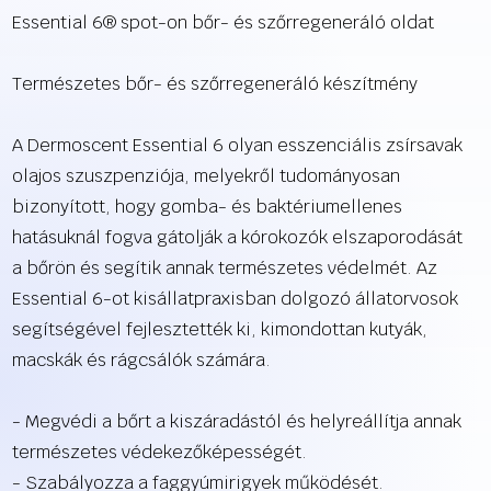
Essential 6® spot-on bőr- és szőrregeneráló oldat
Természetes bőr- és szőrregeneráló készítmény
A Dermoscent Essential 6 olyan esszenciális zsírsavak
olajos szuszpenziója, melyekről tudományosan
bizonyított, hogy gomba- és baktériumellenes
hatásuknál fogva gátolják a kórokozók elszaporodását
a bőrön és segítik annak természetes védelmét. Az
Essential 6-ot kisállatpraxisban dolgozó állatorvosok
segítségével fejlesztették ki, kimondottan kutyák,
macskák és rágcsálók számára.
- Megvédi a bőrt a kiszáradástól és helyreállítja annak
természetes védekezőképességét.
- Szabályozza a faggyúmirigyek működését.