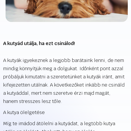
A kutyád utálja, ha ezt csinálod!
A kutyák igyekeznek a legjobb barátaink lenni, de nem
mindig könnyítjük meg a dolgukat. Időnként pont azzal
próbáljuk kimutatni a szeretetünket a kutyák iránt, amit
kifejezetten utálnak. A következőket inkább ne csináld
a kutyáddal, mert nem szeretve érzi majd magát,
hanem stresszes lesz tőle.
A kutya ölelgetése
Míg te imádod átölelni a kutyádat, a legtöbb kutya