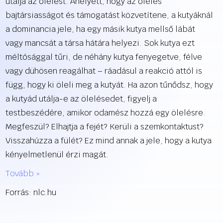
utálja az ölelést. Ahelyett, hogy az ölelés
bajtársiasságot és támogatást közvetítene, a kutyáknál
a dominancia jele, ha egy másik kutya mellső lábát
vagy mancsát a társa hátára helyezi. Sok kutya ezt
méltósággal tűri, de néhány kutya fenyegetve, félve
vagy dühösen reagálhat – ráadásul a reakció attól is
függ, hogy ki öleli meg a kutyát. Ha azon tűnődsz, hogy
a kutyád utálja-e az ölelésedet, figyelj a
testbeszédére, amikor odamész hozzá egy ölelésre.
Megfeszül? Elhajtja a fejét? Kerüli a szemkontaktust?
Visszahúzza a fülét? Ez mind annak a jele, hogy a kutya
kényelmetlenül érzi magát.
Tovább »
Forrás: nlc.hu