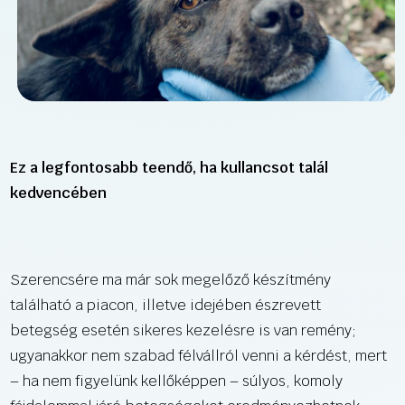
Ez a legfontosabb teendő, ha kullancsot talál
kedvencében
Szerencsére ma már sok megelőző készítmény
található a piacon, illetve idejében észrevett
betegség esetén sikeres kezelésre is van remény;
ugyanakkor nem szabad félvállról venni a kérdést, mert
– ha nem figyelünk kellőképpen – súlyos, komoly