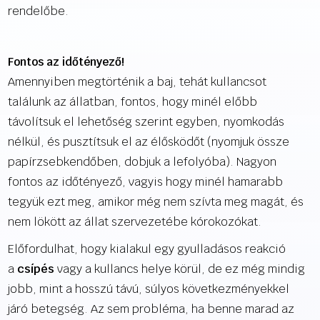
rendelőbe.
Fontos az időtényező!
Amennyiben megtörténik a baj, tehát kullancsot
találunk az állatban, fontos, hogy minél előbb
távolítsuk el lehetőség szerint egyben, nyomkodás
nélkül, és pusztítsuk el az élősködőt (nyomjuk össze
papírzsebkendőben, dobjuk a lefolyóba). Nagyon
fontos az időtényező, vagyis hogy minél hamarabb
tegyük ezt meg, amikor még nem szívta meg magát, és
nem lökött az állat szervezetébe kórokozókat.
Előfordulhat, hogy kialakul egy gyulladásos reakció
a
csípés
vagy a kullancs helye körül, de ez még mindig
jobb, mint a hosszú távú, súlyos következményekkel
járó betegség. Az sem probléma, ha benne marad az