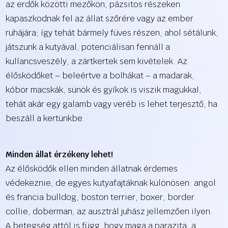
az erdők közötti mezőkön, pázsitos részeken
kapaszkodnak fel az állat szőrére vagy az ember
ruhájára; így tehát bármely füves részen, ahol sétálunk,
játszunk a kutyával, potenciálisan fennáll a
kullancsveszély, a zártkertek sem kivételek. Az
élősködőket – beleértve a bolhákat – a madarak,
kóbor macskák, sünök és gyíkok is viszik magukkal,
tehát akár egy galamb vagy veréb is lehet terjesztő, ha
beszáll a kertünkbe.
Minden állat érzékeny lehet!
Az élősködők ellen minden állatnak érdemes
védekeznie, de egyes kutyafajtáknak különösen: angol
és francia bulldog, boston terrier, boxer, border
collie, doberman, az ausztrál juhász jellemzően ilyen.
A betegség attól is függ, hogy maga a parazita, a