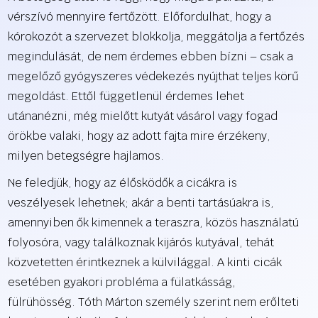
vérszívó mennyire fertőzött. Előfordulhat, hogy a
kórokozót a szervezet blokkolja, meggátolja a fertőzés
megindulását, de nem érdemes ebben bízni – csak a
megelőző gyógyszeres védekezés nyújthat teljes körű
megoldást. Ettől függetlenül érdemes lehet
utánanézni, még mielőtt kutyát vásárol vagy fogad
örökbe valaki, hogy az adott fajta mire érzékeny,
milyen betegségre hajlamos.
Ne feledjük, hogy az élősködők a cicákra is
veszélyesek lehetnek; akár a benti tartásúakra is,
amennyiben ők kimennek a teraszra, közös használatú
folyosóra, vagy találkoznak kijárós kutyával, tehát
közvetetten érintkeznek a külvilággal. A kinti cicák
esetében gyakori probléma a fülatkásság,
fülrühösség. Tóth Márton személy szerint nem erőlteti