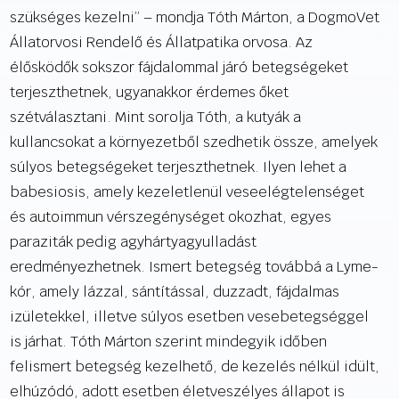
szükséges kezelni” – mondja Tóth Márton, a DogmoVet
Állatorvosi Rendelő és Állatpatika orvosa. Az
élősködők sokszor fájdalommal járó betegségeket
terjeszthetnek, ugyanakkor érdemes őket
szétválasztani. Mint sorolja Tóth, a kutyák a
kullancsokat a környezetből szedhetik össze, amelyek
súlyos betegségeket terjeszthetnek. Ilyen lehet a
babesiosis, amely kezeletlenül veseelégtelenséget
és autoimmun vérszegénységet okozhat, egyes
paraziták pedig agyhártyagyulladást
eredményezhetnek. Ismert betegség továbbá a Lyme-
kór, amely lázzal, sántítással, duzzadt, fájdalmas
izületekkel, illetve súlyos esetben vesebetegséggel
is járhat. Tóth Márton szerint mindegyik időben
felismert betegség kezelhető, de kezelés nélkül idült,
elhúzódó, adott esetben életveszélyes állapot is