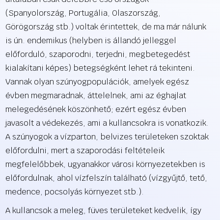
(Spanyolország, Portugália, Olaszország,
Görögország stb.) voltak érintettek, de ma már nálunk
is ún. endemikus (helyben is állandó jelleggel
előforduló, szaporodni, terjedni, megbetegedést
kialakítani képes) betegségként lehet rá tekinteni.
Vannak olyan szúnyogpopulációk, amelyek egész
évben megmaradnak, áttelelnek, ami az éghajlat
melegedésének köszönhető; ezért egész évben
javasolt a védekezés, ami a kullancsokra is vonatkozik.
A szúnyogok a vízparton, belvizes területeken szoktak
előfordulni, mert a szaporodási feltételeik
megfelelőbbek, ugyanakkor városi környezetekben is
előfordulnak, ahol vízfelszín található (vízgyűjtő, tető,
medence, pocsolyás környezet stb.).
A kullancsok a meleg, füves területeket kedvelik, így