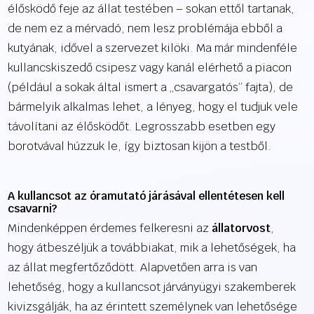
élősködő feje az állat testében – sokan ettől tartanak,
de nem ez a mérvadó, nem lesz problémája ebből a
kutyának, idővel a szervezet kilöki. Ma már mindenféle
kullancskiszedő csipesz vagy kanál elérhető a piacon
(például a sokak által ismert a „csavargatós” fajta), de
bármelyik alkalmas lehet, a lényeg, hogy el tudjuk vele
távolítani az élősködőt. Legrosszabb esetben egy
borotvával húzzuk le, így biztosan kijön a testből.
A kullancsot az óramutató járásával ellentétesen kell
csavarni?
Mindenképpen érdemes felkeresni az
állatorvost
,
hogy átbeszéljük a továbbiakat, mik a lehetőségek, ha
az állat megfertőződött. Alapvetően arra is van
lehetőség, hogy a kullancsot járványügyi szakemberek
kivizsgálják, ha az érintett személynek van lehetősége