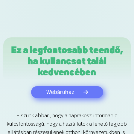
Ez a legfontosabb teendő,
ha kullancsot talál
kedvencében
Webáruház
Hiszünk abban, hogy a naprakész információ
kulcsfontosságú, hogy a háziállatok a lehető legjobb
ellátásban részesüljenek otthoni környezetükben is.