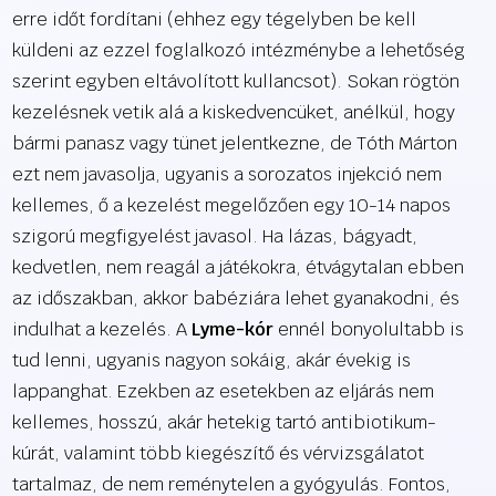
erre időt fordítani (ehhez egy tégelyben be kell
küldeni az ezzel foglalkozó intézménybe a lehetőség
szerint egyben eltávolított kullancsot). Sokan rögtön
kezelésnek vetik alá a kiskedvencüket, anélkül, hogy
bármi panasz vagy tünet jelentkezne, de Tóth Márton
ezt nem javasolja, ugyanis a sorozatos injekció nem
kellemes, ő a kezelést megelőzően egy 10-14 napos
szigorú megfigyelést javasol. Ha lázas, bágyadt,
kedvetlen, nem reagál a játékokra, étvágytalan ebben
az időszakban, akkor babéziára lehet gyanakodni, és
indulhat a kezelés. A
Lyme-kór
ennél bonyolultabb is
tud lenni, ugyanis nagyon sokáig, akár évekig is
lappanghat. Ezekben az esetekben az eljárás nem
kellemes, hosszú, akár hetekig tartó antibiotikum-
kúrát, valamint több kiegészítő és vérvizsgálatot
tartalmaz, de nem reménytelen a gyógyulás. Fontos,