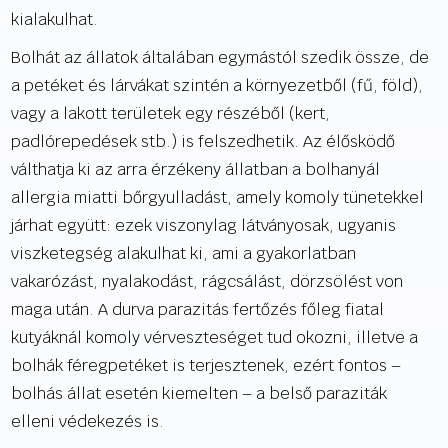
kialakulhat.
Bolhát az állatok általában egymástól szedik össze, de
a petéket és lárvákat szintén a környezetből (fű, föld),
vagy a lakott területek egy részéből (kert,
padlórepedések stb.) is felszedhetik. Az élősködő
válthatja ki az arra érzékeny állatban a bolhanyál
allergia miatti bőrgyulladást, amely komoly tünetekkel
járhat együtt: ezek viszonylag látványosak, ugyanis
viszketegség alakulhat ki, ami a gyakorlatban
vakarózást, nyalakodást, rágcsálást, dörzsölést von
maga után. A durva parazitás fertőzés főleg fiatal
kutyáknál komoly vérveszteséget tud okozni, illetve a
bolhák féregpetéket is terjesztenek, ezért fontos –
bolhás állat esetén kiemelten – a belső paraziták
elleni védekezés is.