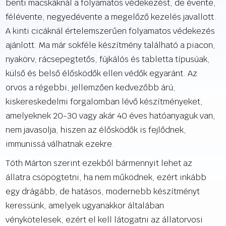
benti macskáknál a folyamatos védekezést, de évente,
félévente, negyedévente a megelőző kezelés javallott.
A kinti cicáknál értelemszerűen folyamatos védekezés
ajánlott. Ma már sokféle készítmény található a piacon,
nyakörv, rácsepegtetős, fújkálós és tabletta típusúak,
külső és belső élősködők ellen védők egyaránt. Az
orvos a régebbi, jellemzően kedvezőbb árú,
kiskereskedelmi forgalomban lévő készítményeket,
amelyeknek 20-30 vagy akár 40 éves hatóanyaguk van,
nem javasolja, hiszen az élősködők is fejlődnek,
immunissá válhatnak ezekre.
Tóth Márton szerint ezekből bármennyit lehet az
állatra csöpögtetni, ha nem működnek, ezért inkább
egy drágább, de hatásos, modernebb készítményt
keressünk, amelyek ugyanakkor általában
vénykötelesek, ezért el kell látogatni az állatorvosi