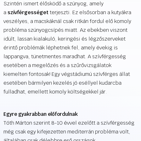
Szintén ismert élősködő a szúnyog, amely
a
szívférgességet
terjeszti. Ez elsősorban a kutyákra
veszélyes, a macskáknál csak ritkán fordul elő komoly
probléma szúnyogcsípés miatt. Az ebekben viszont
idült, lassan kialakuló, keringési és légzőszerveket
érintő problémák léphetnek fel, amely évekig is
lappangva, tünetmentes maradhat. A szívférgesség
esetében a megelőzés és a szűrővizsgálatok
kiemelten fontosak! Egy végstádiumú szívférges állat
esetében bármilyen kezelés jó eséllyel kudarcba
fulladhat, emellett komoly költségekkel jár.
Egyre gyakrabban előfordulnak
Tóth Márton szerint 8-10 évvel ezelőtt a szívférgesség
még csak egy kifejezetten mediterrán probléma volt,
általában csak délebbre eső országok