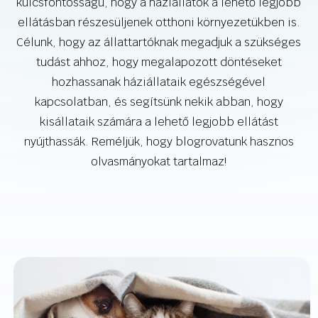
kulcsfontosságú, hogy a háziállatok a lehető legjobb
ellátásban részesüljenek otthoni környezetükben is.
Célunk, hogy az állattartóknak megadjuk a szükséges
tudást ahhoz, hogy megalapozott döntéseket
hozhassanak háziállataik egészségével
kapcsolatban, és segítsünk nekik abban, hogy
kisállataik számára a lehető legjobb ellátást
nyújthassák. Reméljük, hogy blogrovatunk hasznos
olvasmányokat tartalmaz!