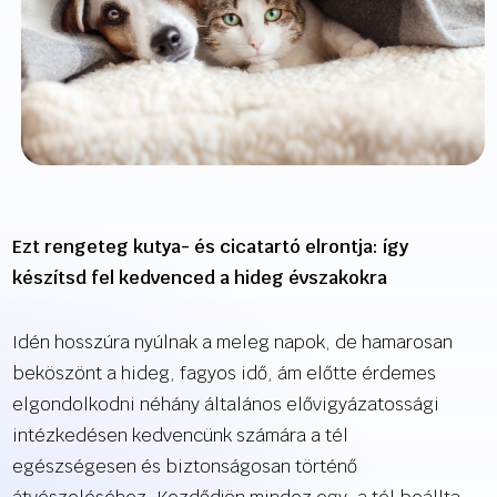
Ezt rengeteg kutya- és cicatartó elrontja: így
készítsd fel kedvenced a hideg évszakokra
Idén hosszúra nyúlnak a meleg napok, de hamarosan
beköszönt a hideg, fagyos idő, ám előtte érdemes
elgondolkodni néhány általános elővigyázatossági
intézkedésen kedvencünk számára a tél
egészségesen és biztonságosan történő