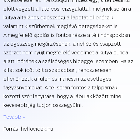
átvészeléséhez. Kezdődjön mindez egy, a tél beállta
előtt végzett állatorvosi vizsgálattal, melynek során a
kutya általános egészségi állapotát ellenőrzik,
valamint kiszűrhetnek meglévő betegségeket is.
A megfelelő ápolás is fontos része a téli hónapokban
az egészség megőrzésének, a nehéz és csapzott
szőrzet nem nyújt megfelelő védelmet a kutya bunda
alatti bőrének a szélsőséges hideggel szemben. Ha az
állat sok időt tölt a szabadban, rendszeresen
ellenőrizzük a fülén és mancsán az esetleges
fagyásnyomokat. A tél során fontos a talppárnák
közötti szőr lenyírása, hogy a lábujjak között minél
kevesebb jég tudjon összegyűlni.
Tovább »
Forrás: hellovidek.hu