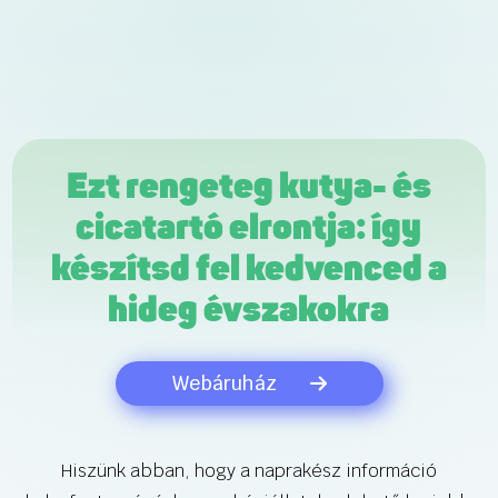
Ezt rengeteg kutya- és
cicatartó elrontja: így
készítsd fel kedvenced a
hideg évszakokra
Webáruház
Hiszünk abban, hogy a naprakész információ