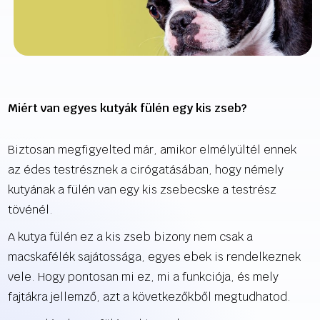
Miért van egyes kutyák fülén egy kis zseb?
Biztosan megfigyelted már, amikor elmélyültél ennek
az édes testrésznek a cirógatásában, hogy némely
kutyának a fülén van egy kis zsebecske a testrész
tövénél.
A kutya fülén ez a kis zseb bizony nem csak a
macskafélék sajátossága, egyes ebek is rendelkeznek
vele. Hogy pontosan mi ez, mi a funkciója, és mely
fajtákra jellemző, azt a következőkből megtudhatod.