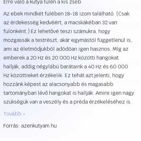
Erre való a kutya fülén a kis zseb
Az ebek mindkét fülében 18-18 izom található. (Csak
az érdekesség kedvéért, a macskákéban 32 van
fülönként.) Ez lehetővé teszi számukra, hogy
mozgassák a testrészt, akár egymástól függetlenül is,
ami az életmódjukból adódóan igen hasznos. Míg az
emberek a 20 Hz és 20 000 Hz közötti hangokat
hallják, addig négylábú barátaink a 40 Hz és 60 000
Hz közöttieket érzékelik. Ez tehát azt jelenti, hogy
hozzánk képest az alacsonyabb és magasabb
tartományban lévő hangokat is hallják. Amire igen nagy
szükségük van a veszély és a préda érzékeléséhez is.
Tovább »
Forrás: azenkutyam.hu