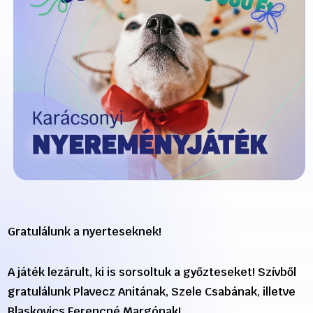
Gratulálunk a nyerteseknek!
A játék lezárult, ki is sorsoltuk a győzteseket! Szívből
gratulálunk Plavecz Anitának, Szele Csabának, illetve
Blaskovics Ferencné Margónak!