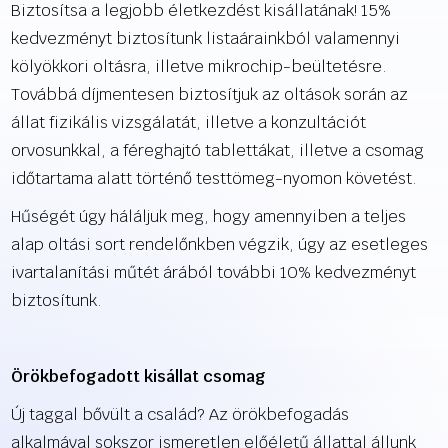
Biztosítsa a legjobb életkezdést kisállatának! 15%
kedvezményt biztosítunk listaárainkból valamennyi
kölyökkori oltásra, illetve mikrochip-beültetésre.
Továbbá díjmentesen biztosítjuk az oltások során az
állat fizikális vizsgálatát, illetve a konzultációt
orvosunkkal, a féreghajtó tablettákat, illetve a csomag
időtartama alatt történő testtömeg-nyomon követést.
Hűségét úgy háláljuk meg, hogy amennyiben a teljes
alap oltási sort rendelőnkben végzik, úgy az esetleges
ivartalanítási műtét árából további 10% kedvezményt
biztosítunk.
Örökbefogadott kisállat csomag
Új taggal bővült a család? Az örökbefogadás
alkalmával sokszor ismeretlen előéletű állattal állunk