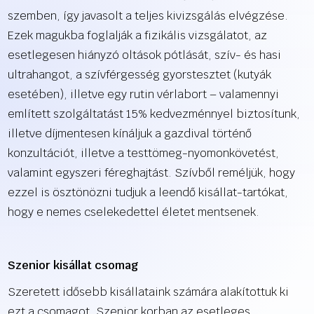
szemben, így javasolt a teljes kivizsgálás elvégzése.
Ezek magukba foglalják a fizikális vizsgálatot, az
esetlegesen hiányzó oltások pótlását, szív- és hasi
ultrahangot, a szívférgesség gyorstesztet (kutyák
esetében), illetve egy rutin vérlabort – valamennyi
említett szolgáltatást 15% kedvezménnyel biztosítunk,
illetve díjmentesen kínáljuk a gazdival történő
konzultációt, illetve a testtömeg-nyomonkövetést,
valamint egyszeri féreghajtást. Szívből reméljük, hogy
ezzel is ösztönözni tudjuk a leendő kisállat-tartókat,
hogy e nemes cselekedettel életet mentsenek.
Szenior kisállat csomag
Szeretett idősebb kisállataink számára alakítottuk ki
ezt a csomagot. Szenior korban az esetleges